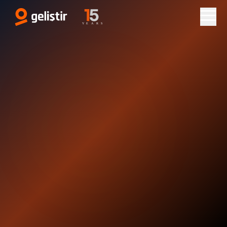
je Danışmanlığı
Hemen İletişime Geçin
Detayları İncele