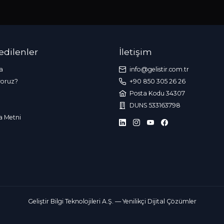
 edilenler
İletişim
a
info@gelistir.com.tr
yoruz?
+90 850 305 26 26
Posta Kodu 34307
DUNS 533163798
a Metni
Geliştir Bilgi Teknolojileri A.Ş. — Yenilikçi Dijital Çözümler